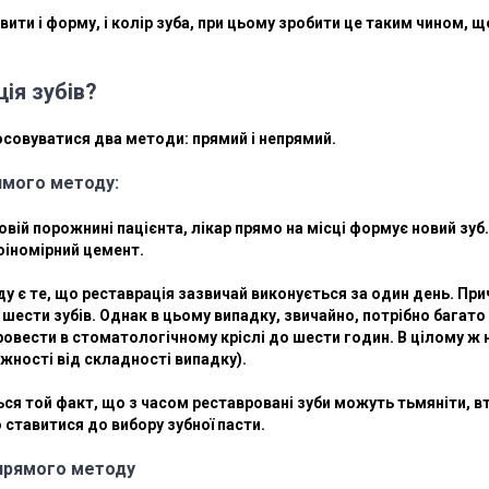
ити і форму, і колір зуба, при цьому зробити це таким чином, щ
ія зубів?
осовуватися два методи: прямий і непрямий.
ямого методу:
вій порожнині пацієнта, лікар прямо на місці формує новий зуб
оіномірний цемент.
 є те, що реставрація зазвичай виконується за один день. При
шести зубів. Однак в цьому випадку, звичайно, потрібно багато 
провести в стоматологічному кріслі до шести годин. В цілому ж
ежності від складності випадку).
я той факт, що з часом реставровані зуби можуть тьмяніти, втр
 ставитися до вибору зубної пасти.
прямого методу