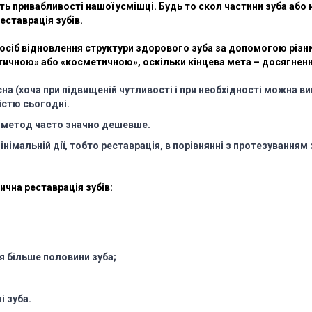
ть привабливості нашої усмішці. Будь то скол частини зуба або
ставрація зубів.
посіб відновлення структури здорового зуба за допомогою різн
тичною» або «косметичною», оскільки кінцева мета – досягнення
а (хоча при підвищеній чутливості і при необхідності можна в
істю сьогодні.
ей метод часто значно дешевше.
імальній дії, тобто реставрація, в порівнянні з протезуванням 
чна реставрація зубів:
я більше половини зуба;
і зуба.