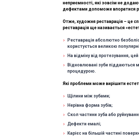
неприємності, які зовсім не додаю
дефектами допоможе впоратися ре
Отже, художня реставрація – це с
реставрація ще називається «есте
Реставрація абсолютно безболісн
користується великою популярн
На відміну від протезування, ц
Відновлювані зуби піддаються мін
процедурою.
Які проблеми може вирішити естети
Щілини між зубами;
Нерівна форма зубів;
Скол частини зуба або руйнуванн
Дефекти емалі;
Карієс на більшій частині поверхн