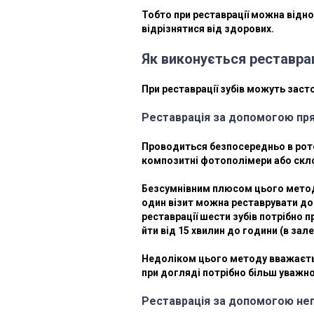
Тобто при реставрації можна віднов
відрізнятися від здорових.
Як виконується реставрац
При реставрації зубів можуть заст
Реставрація за допомогою пр
Проводиться безпосередньо в рото
композитні фотополімери або скл
Безсумнівним плюсом цього методу
один візит можна реставрувати до 
реставрації шести зубів потрібно 
йти від 15 хвилин до години (в зал
Недоліком цього методу вважаєтьс
при догляді потрібно більш уважно
Реставрація за допомогою не