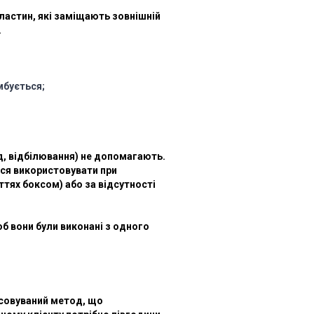
ластин, які заміщають зовнішній
.
мбується;
ад, відбілювання) не допомагають.
ся використовувати при
ттях боксом) або за відсутності
щоб вони були виконані з одного
тосовуваний метод, що