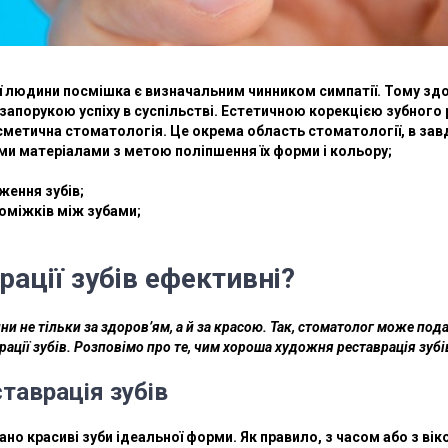
 людини посмішка є визначальним чинником симпатії. Тому здоров
запорукою успіху в суспільстві. Естетичною корекцією зубного
метична стоматологія. Це окрема область стоматології, в завд
ими матеріалами з метою поліпшення їх форми і кольору;
ження зубів;
роміжків між зубами;
рації зубів ефективні?
ни не тільки за здоров’ям, а й за красою. Так, стоматолог може под
ації зубів. Розповімо про те, чим хороша художня реставрація зубів
таврація зубів
ано красиві зуби ідеальної форми. Як правило, з часом або з ві