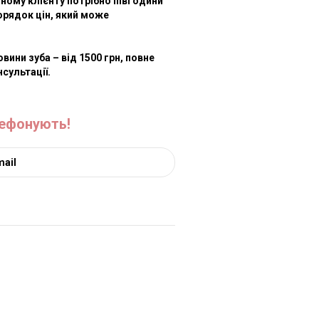
ному клієнту потрібно півгодини
орядок цін, який може
ини зуба – від 1500 грн, повне
нсультації.
лефонують!
азвати тільки після огляду