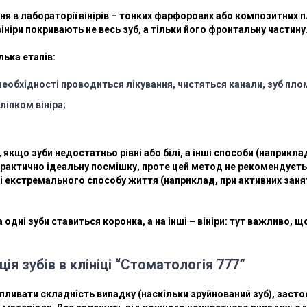
 в лабораторії вінірів – тонких фарфорових або композитних п
 вініри покривають не весь зуб, а тільки його фронтальну частину
лька етапів:
 необхідності проводиться лікування, чистяться канали, зуб пло
ліпком вініра;
 якщо зуби недостатньо рівні або білі, а інші способи (наприкл
рактично ідеальну посмішку, проте цей метод не рекомендуєть
і екстремального способу життя (наприклад, при активних заня
а одні зуби ставиться коронка, а на інші – вініри: тут важливо, 
ія зубів в клініці “Стоматологія 777”
 впливати складність випадку (наскільки зруйнований зуб), зас