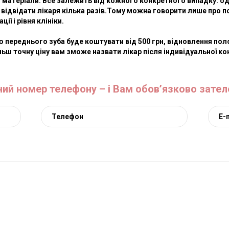
 матеріали. Все залежить від кожного конкретного випадку: од
 відвідати лікаря кілька разів.Тому можна говорити лише про п
ії і рівня клініки.
 переднього зуба буде коштувати від 500 грн, відновлення полов
ільш точну ціну вам зможе назвати лікар після індивідуальної ко
ний номер телефону – і Вам обов’язково зате
тологічного лікування в кожному конкретному випадку можна н
 стоматологічній клініці.</h4>