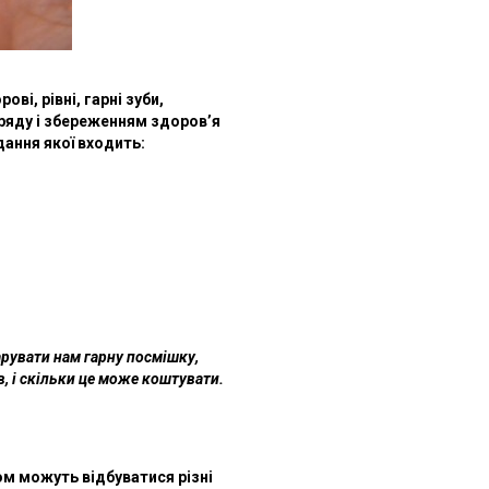
і, рівні, гарні зуби,
 ряду і збереженням здоров’я
ання якої входить:
арувати нам гарну посмішку,
, і скільки це може коштувати.
ком можуть відбуватися різні