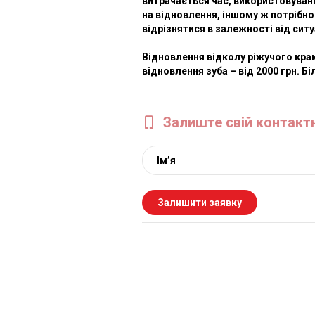
витрачається час, використовувані
на відновлення, іншому ж потрібно
відрізнятися в залежності від ситуац
Відновлення відколу ріжучого краю
відновлення зуба – від 2000 грн. Б
Залиште свій контакт
<h4>Точний фінансовий план стома
стоматолога безпосередньо в самій