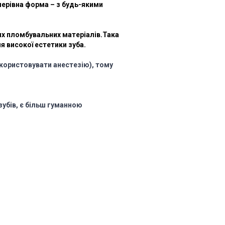
 нерівна форма – з будь-якими
их пломбувальних матеріалів.Така
 високої естетики зуба.
икористовувати анестезію), тому
зубів, є більш гуманною