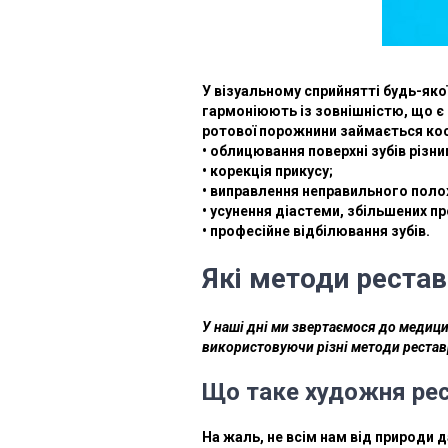
У візуальному сприйнятті будь-якої
гармоніюють із зовнішністю, що є 
ротової порожнини займається кос
• облицювання поверхні зубів різн
• корекція прикусу;
• виправлення неправильного поло
• усунення діастеми, збільшених п
• професійне відбілювання зубів.
Які методи рестав
У наші дні ми звертаємося до медици
використовуючи різні методи реставр
Що таке художня рес
На жаль, не всім нам від природи д