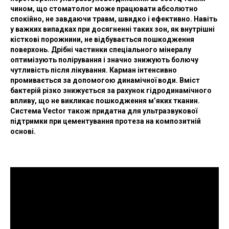
чином, що стоматолог може працювати абсолютно
спокійно, не завдаючи травм, швидко і ефективно. Навіть
у важких випадках при досягненні таких зон, як внутрішні
кісткові порожнини, не відбувається пошкодження
поверхонь. Дрібні частинки спеціального мінералу
оптимізують полірування і значно знижують болючу
чутливість після лікування. Карман інтенсивно
промивається за допомогою динамічної води. Вміст
бактерій різко знижується за рахунок гідродинамічного
впливу, що не викликає пошкодження м’яких тканин.
Система Vector також придатна для ультразвукової
підтримки при цементування протеза на композитній
основі.