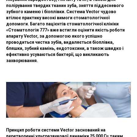
полірування твердих тканин зуба, зняття піддесневого
зубного каменю і біоплівки. Система Vector чудово
втілює практику високі вимоги стоматологічної
допомоги. Багато пацієнтів стоматологічної клініки
«Стоматологія 777» вже встигли оцінити якість роботи
апарату Vector, за допомогою якого успішно
проводиться чистка зубів, видаляється біоплівка,
бляшки, зубний камінь, ендотоксини, а також швидко і
ефективно усуваються бактерії, що викликають
захворювання.
Принцип роботи системи Vector заснований на
перетворенні ультразвукової динаміки 25 000 Гц таким