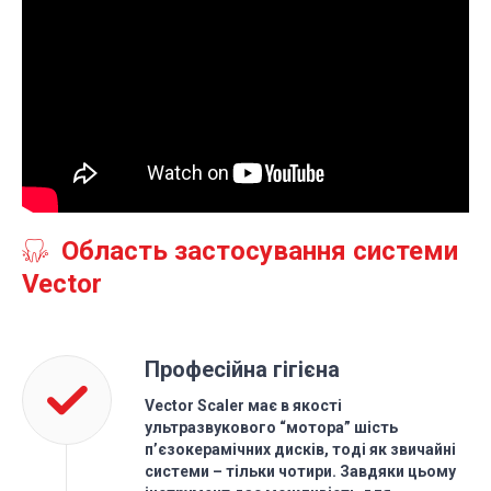
Область застосування системи
Vector
Професійна гігієна
Vector Scaler має в якості
ультразвукового “мотора” шість
п’єзокерамічних дисків, тоді як звичайні
системи – тільки чотири. Завдяки цьому