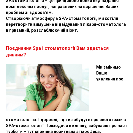
SPA стоматологія – це принципово новий вид надання
комплексних послуг, направлених на вирішення Ваших
проблем зі здоров’ям.
Створюючи атмосферу в SPA-стоматології, ми хотіли
перетворити вимушене відвідування лікаря-стоматолога
в приємний, розслаблюючий візит.
Поєднання Spa і стоматології Вам здається
дивним?
Ми змінимо
Ваше
уявлення про
стоматологію.
І дорослі, і діти забудуть про свої страхи в
SPA-стоматології.
Приходячи в клініку, забуваєш про час і
турботи – тут спокійна позитивна атмосфера,